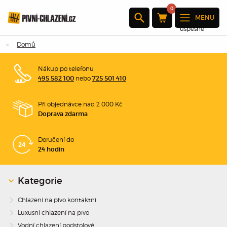
0
MENU
Produkt byl
úspěšně
přidán do
Domů
nákupního
košíku
Nákup po telefonu
nebo
495 582 100
725 501 410
×
Při objednávce nad 2 000 Kč
Doprava zdarma
Množství:
Celkem:
Doručení do
24 hodin
Přejděte k
pokladně
Kategorie
Pokračovat
v nákupu
Chlazení na pivo kontaktní
Luxusní chlazení na pivo
Vodní chlazení podstolové