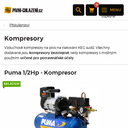
0
MENU
Produkt byl
úspěšně
přidán do
Příslušenství
nákupního
košíku
Kompresory
×
Vzduchové kompresory na pivo na tlakování KEG sudů. Všechny
dodávané jsou
, tedy kompresory s možným
kompresory bezolejové
použitím
.
určené pro potravinářské účely
Množství:
Puma 1/2Hp - Kompresor
Celkem:
SKLADEM
Přejděte k
pokladně
Pokračovat
v nákupu