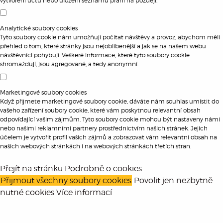
vytvoření účtu nebo uložení seznamu přání na později.
Analytické soubory cookies
Tyto soubory cookie nám umožňují počítat návštěvy a provoz, abychom měli
přehled o tom, které stránky jsou nejoblíbenější a jak se na našem webu
návštěvníci pohybují. Veškeré informace, které tyto soubory cookie
shromažďují, jsou agregované, a tedy anonymní.
Marketingové soubory cookies
Když přijmete marketingové soubory cookie, dáváte nám souhlas umístit do
vašeho zařízení soubory cookie, které vám poskytnou relevantní obsah
odpovídající vašim zájmům. Tyto soubory cookie mohou být nastaveny námi
nebo našimi reklamními partnery prostřednictvím našich stránek. Jejich
účelem je vytvořit profil vašich zájmů a zobrazovat vám relevantní obsah na
našich webových stránkách i na webových stránkách třetích stran.
Přejít na stránku Podrobně o cookies
Přijmout všechny soubory cookies
Povolit jen nezbytně
nutné cookies
Více informací