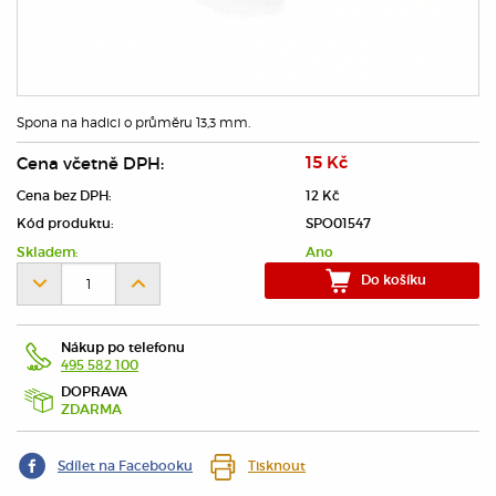
Spona na hadici o průměru 13,3 mm.
Cena včetně DPH:
15 Kč
Cena bez DPH:
12 Kč
Kód produktu:
SPO01547
Skladem:
Ano
Do košíku
Nákup po telefonu
495 582 100
DOPRAVA
ZDARMA
Sdílet na Facebooku
Tisknout