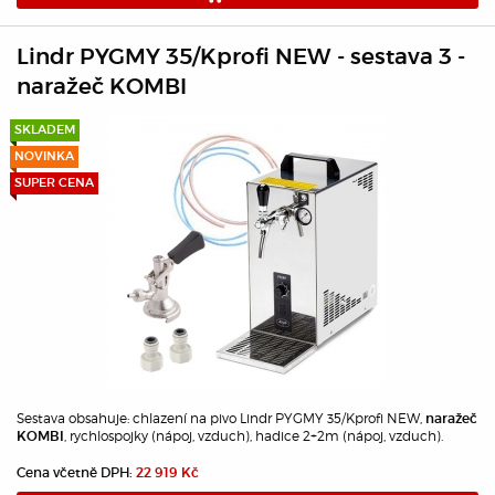
Lindr PYGMY 35/Kprofi NEW - sestava 3 -
naražeč KOMBI
SKLADEM
NOVINKA
SUPER CENA
Sestava obsahuje: chlazení na pivo Lindr PYGMY 35/Kprofi NEW,
naražeč
, rychlospojky (nápoj, vzduch), hadice 2+2m (nápoj, vzduch).
KOMBI
Cena včetně DPH:
22 919 Kč