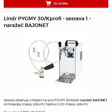
Do košíku
Lindr PYGMY 30/Kprofi - sestava 1 -
naražeč BAJONET
Sestava obsahuje: chlazení na pivo PYGMY 30/Kprofi,
,
naražeč BAJONET
rychlospojky (nápoj, vzduch), hadice 2+2m (nápoj, vzduch).