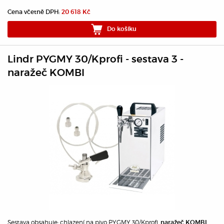
Cena včetně DPH:
20 618 Kč
Do košíku
Lindr PYGMY 30/Kprofi - sestava 3 -
naražeč KOMBI
Sestava obsahuje: chlazení na pivo PYGMY 30/Kprofi,
,
naražeč KOMBI