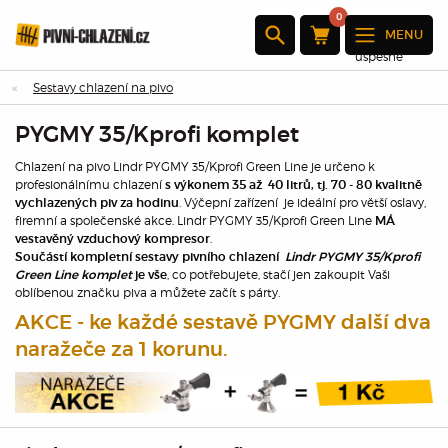
0
MENU
Produkt byl
úspěšně
přidán do
Sestavy chlazení na pivo
nákupního
košíku
PYGMY 35/Kprofi komplet
×
Chlazení na pivo Lindr PYGMY 35/Kprofi Green Line je určeno k
profesionálnímu chlazení
s výkonem 35 až 40 litrů, tj. 70 - 80 kvalitně
. Výčepní zařízení je ideální pro větší oslavy,
vychlazených piv za hodinu
firemní a společenské akce. Lindr PYGMY 35/Kprofi Green Line
MÁ
.
Množství:
vestavěný vzduchový kompresor
Celkem:
Součástí kompletní sestavy pivního chlazen­í
Lindr PYGMY 35/Kprofi
, co potřebujete, stačí jen zakoupit Vaši
Green Line komplet
je vše
oblíbenou značku piva a můžete začít s párty.
Přejděte k
pokladně
AKCE - ke každé sestavě PYGMY další dva
naražeče za 1 korunu.
Pokračovat
v nákupu