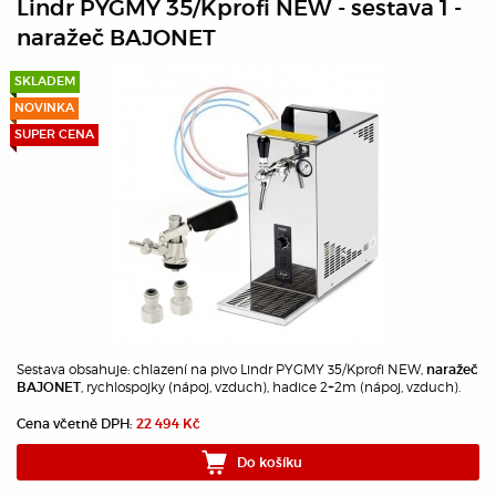
Lindr PYGMY 35/Kprofi NEW - sestava 1 -
naražeč BAJONET
SKLADEM
NOVINKA
SUPER CENA
Sestava obsahuje: chlazení na pivo Lindr PYGMY 35/Kprofi NEW,
naražeč
, rychlospojky (nápoj, vzduch), hadice 2+2m (nápoj, vzduch).
BAJONET
Cena včetně DPH:
22 494 Kč
Do košíku