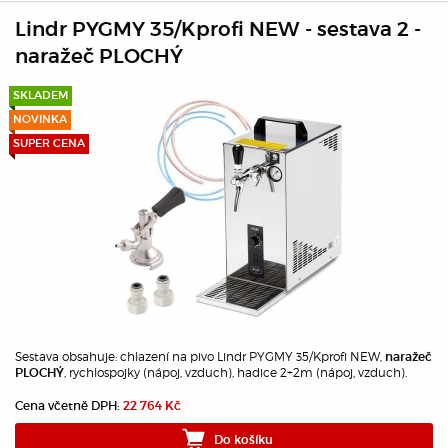
Lindr PYGMY 35/Kprofi NEW - sestava 2 -
naražeč PLOCHÝ
SKLADEM
NOVINKA
SUPER CENA
Sestava obsahuje: chlazení na pivo Lindr PYGMY 35/Kprofi NEW,
naražeč
, rychlospojky (nápoj, vzduch), hadice 2+2m (nápoj, vzduch).
PLOCHÝ
Cena včetně DPH:
22 764 Kč
Do košíku