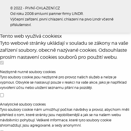
© 2022 - PIVNÍ-CHLAZENÍ.CZ
Od roku 2008 smluvní partner firmy LINDR.
Výčepní zařízení, pivní chlazení, chlazení na pivo Lindr včetně
příslušenství.
Tento web využívá cookies
x
Tyto webové stránky ukládají v souladu se zákony na vaše
zařízení soubory, obecně nazývané cookies. Odsouhlaste
prosím nastavení cookies souborů pro použití webu.
Nezbytně nutné soubory cookies
Tyto soubory cookie jsou nezbytné pro provoz našich služeb a nelze je
vypnout. Obvykle se nastavují pouze v reakci na vaše akce, jako je například
vytvoření účtu nebo uložení seznamu přání na později.
Analytické soubory cookies
Tyto soubory cookie nám umožňují počítat návštěvy a provoz, abychom měli
přehled o tom, které stránky jsou nejoblíbenější a jak se na našem webu
návštěvníci pohybují. Veškeré informace, které tyto soubory cookie
shromažďují, jsou agregované, a tedy anonymní.