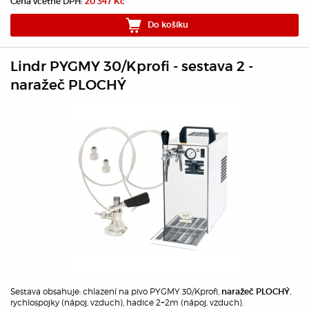
Cena včetně DPH:
20 347 Kč
Do košíku
Lindr PYGMY 30/Kprofi - sestava 2 -
naražeč PLOCHÝ
Sestava obsahuje: chlazení na pivo PYGMY 30/Kprofi,
,
naražeč PLOCHÝ
rychlospojky (nápoj, vzduch), hadice 2+2m (nápoj, vzduch).