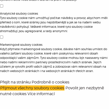
Analytické soubory cookies
Tyto soubory cookie nám umožňují počítat návštěvy a provoz, abychom měli
přehled o tom, které stránky jsou nejoblíbenější a jak se na našem webu
návštěvníci pohybují. Veškeré informace, které tyto soubory cookie
shromažďují, jsou agregované, a tedy anonymní.
Marketingové soubory cookies
Když přijmete marketingové soubory cookie, dáváte nám souhlas umístit do
vašeho zařízení soubory cookie, které vám poskytnou relevantní obsah
odpovídající vašim zájmům. Tyto soubory cookie mohou být nastaveny námi
nebo našimi reklamními partnery prostřednictvím našich stránek. Jejich
účelem je vytvořit profil vašich zájmů a zobrazovat vám relevantní obsah na
našich webových stránkách i na webových stránkách třetích stran.
Přejít na stránku Podrobně o cookies
Přijmout všechny soubory cookies
Povolit jen nezbytně
nutné cookies
Více informací