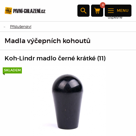
0
MENU
Produkt byl
úspěšně
přidán do
Příslušenství
nákupního
košíku
Madla výčepních kohoutů
×
Koh-Lindr madlo černé krátké (11)
SKLADEM
Množství:
Celkem:
Přejděte k
pokladně
Pokračovat
v nákupu