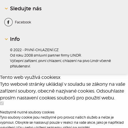
Sledujte nás
Facebook
Info
© 2022 - PIVNÍ-CHLAZENÍ.CZ
Od roku 2008 smluvní partner firmy LINDR.
Výčepní zařízení, pivní chlazení, chlazení na pivo Lindr včetně
příslušenství.
Tento web využívá cookies
x
Tyto webové stránky ukládají v souladu se zákony na vaše
zařízení soubory, obecně nazývané cookies. Odsouhlaste
prosím nastavení cookies souborů pro použití webu.
Nezbytně nutné soubory cookies
Tyto soubory cookie jsou nezbytné pro provoz našich služeb a nelze je
vypnout. Obvykle se nastavují pouze v reakci na vaše akce, jako je například
vytvoření účtu nebo uložení seznamu přání na později.