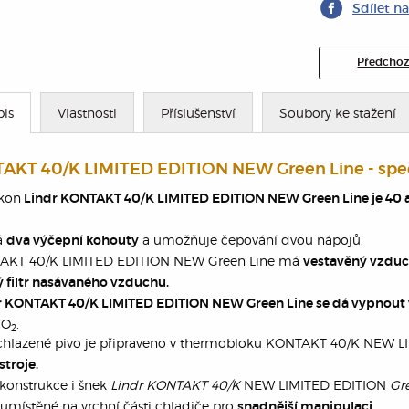
Sdílet n
Předchoz
pis
Vlastnosti
Příslušenství
Soubory ke stažení
AKT 40/K LIMITED EDITION NEW Green Line - spec
ýkon
Lindr KONTAKT 40/K LIMITED EDITION NEW Green Line je 40 až 5
á
a umožňuje čepování dvou nápojů.
dva výčepní kohouty
TAKT 40/K LIMITED EDITION NEW Green Line má
vestavěný vzduc
 filtr nasávaného vzduchu.
KONTAKT 40/K LIMITED EDITION NEW Green Line se dá vypnout 
O­
.
2
ychlazené pivo je připraveno v thermobloku KONTAKT 40/K NEW L
stroje.
konstrukce i šnek
Lindr KONTAKT 40/K
NEW LIMITED EDITION
Gr
umístěné na vrchní části chladiče pro
.
snadnější manipulaci