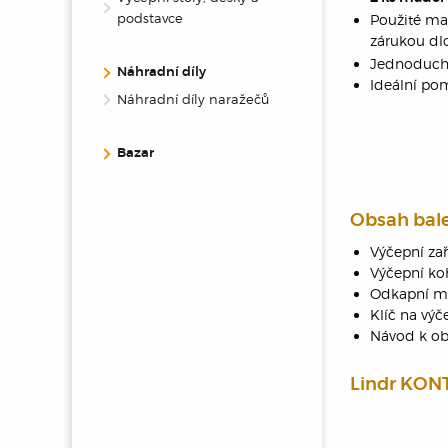
podstavce
Použité ma
zárukou dlo
Jednoduchá
Náhradní díly
Ideální po
Náhradní díly naražečů
Bazar
Obsah bale
Výčepní za
Výčepní koh
Odkapní mi
Klíč na výč
Návod k ob
Lindr KON