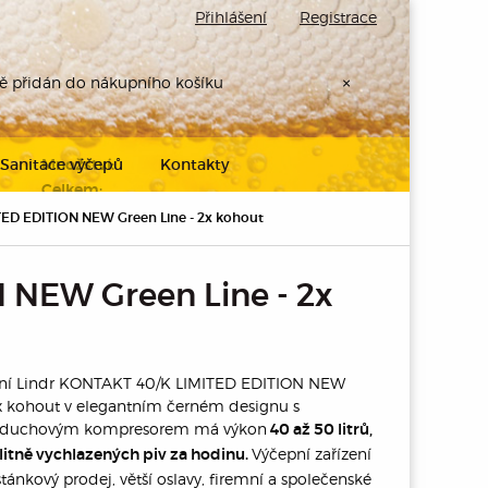
Přihlášení
Registrace
ně přidán do nákupního košíku
×
Sanitace výčepů
Kontakty
Množství:
Celkem:
ED EDITION NEW Green Line - 2x kohout
Přejděte k
pokladně
 NEW Green Line - 2x
ení Lindr KONTAKT 40/K LIMITED EDITION NEW
2x kohout v elegantním černém designu s
zduchovým kompresorem má výkon
40 až 50 litrů,
Výčepní zařízení
valitně vychlazených piv za hodinu.
stánkový prodej, větší oslavy, firemní a společenské