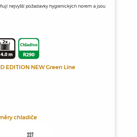
ují nejvyšší požadavky hygienických norem a jsou
TED EDITION NEW Green Line
měry chladiče