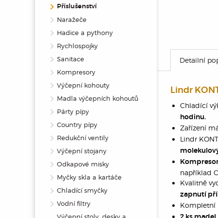
Příslušenství
Naražeče
Hadice a pythony
Rychlospojky
Sanitace
Detailní po
Kompresory
Výčepní kohouty
Lindr KONT
Madla výčepních kohoutů
Chladící v
Párty pípy
hodinu.
Country pípy
Zařízení m
Redukční ventily
Lindr KON
Výčepní stojany
molekulový
Kompresor 
Odkapové misky
například C
Myčky skla a kartáče
Kvalitně v
Chladící smyčky
zapnutí pří
Vodní filtry
Kompletní 
Výčepní stoly, desky a
2 ks madel