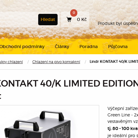
0
Hledat
0 Kč
Produkt byl úspěš
Obchodní podmínky
Články
Poradna
Půjčovna
kty chlazení
Chlazení na pivo kontaktní
Lindr KONTAKT 40/K LIMIT
Pokračovat v
nákupu
KONTAKT 40/K LIMITED EDITION
t
Výčepní zaříz
Green Line - 
vestavěným v
tj. 80 - 100 k
je ideální pro 