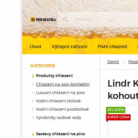
Úvod
Výčepní zařízení
Pivní chlazení
Domů
Produ
KATEGORIE
Produkty chlazení
Lindr 
Chlazení na pivo kontaktní
Luxusní chlazení na pivo
kohou
Vodní chlazení stolové
Vodní chlazení podstolové
SKLADEM
Výrobníky sodové vody
SUPER CENA
Sestavy chlazení na pivo