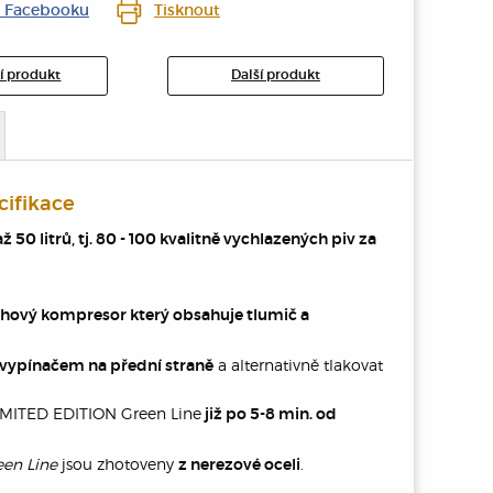
a Facebooku
Tisknout
í produkt
Další produkt
ifikace
0 litrů, tj. 80 - 100 kvalitně vychlazených piv za
hový kompresor který obsahuje tlumič a
a alternativně tlakovat
vypínačem na přední straně
IMITED EDITION Green Line
již po 5-8 min. od
een Line
jsou zhotoveny
.
z nerezové oceli