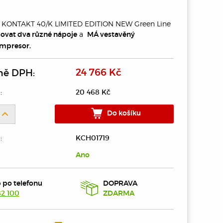
dr KONTAKT 40/K LIMITED EDITION NEW Green Line
a
ovat dva různé nápoje
MÁ vestavěný
mpresor.
ně DPH:
24 766 Kč
:
20 468 Kč
Do košíku
:
KCH01719
Ano
DOPRAVA
 po telefonu
82 100
ZDARMA