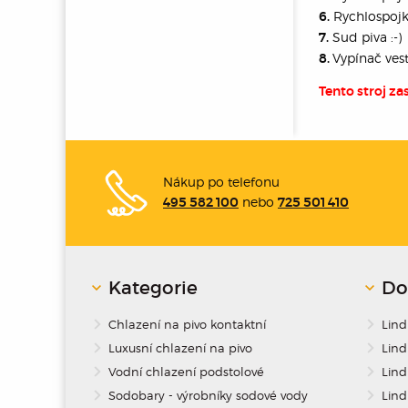
Rychlospoj
6.
Sud piva :-)
7.
Vypínač ve
8.
Tento stroj za
Nákup po telefonu
nebo
495 582 100
725 501 410
Kategorie
Do
Chlazení na pivo kontaktní
Lin
Luxusní chlazení na pivo
Lind
Vodní chlazení podstolové
Lind
Sodobary - výrobníky sodové vody
Lind