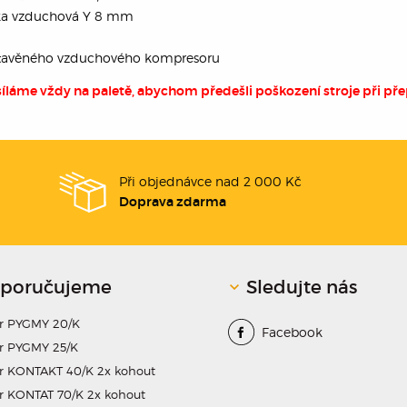
ka vzduchová Y 8 mm
stavěného vzduchového kompresoru
síláme vždy na paletě, abychom předešli poškození stroje při pře
Při objednávce nad 2 000 Kč
Doprava zdarma
poručujeme
Sledujte nás
dr PYGMY 20/K
Facebook
r PYGMY 25/K
r KONTAKT 40/K 2x kohout
r KONTAT 70/K 2x kohout